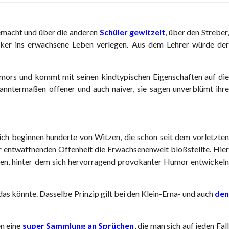
gemacht und über die anderen
Schüler gewitzelt
, über den Streber
ocker ins erwachsene Leben verlegen. Aus dem Lehrer würde der
umors und kommt mit seinen kindtypischen Eigenschaften auf die
anntermaßen offener und auch naiver, sie sagen unverblümt ihre
lich beginnen hunderte von Witzen, die schon seit dem vorletzten
er entwaffnenden Offenheit die Erwachsenenwelt bloßstellte. Hier
ehmen, hinter dem sich hervorragend provokanter Humor entwickeln
das könnte. Dasselbe Prinzip gilt bei den Klein-Erna- und auch
den
en eine
super Sammlung an Sprüchen
, die man sich auf jeden Fal