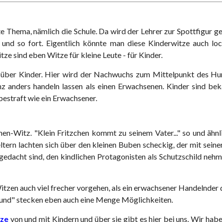
te Thema, nämlich die Schule. Da wird der Lehrer zur Spottfigur 
 und so fort. Eigentlich könnte man diese Kinderwitze auch l
e sind eben Witze für kleine Leute - für Kinder.
ze über Kinder. Hier wird der Nachwuchs zum Mittelpunkt des H
z anders handeln lassen als einen Erwachsenen. Kinder sind bek
bestraft wie ein Erwachsener.
chen-Witz. "Klein Fritzchen kommt zu seinem Vater..." so und ähn
tern lachten sich über den kleinen Buben scheckig, der mit sein
e gedacht sind, den kindlichen Protagonisten als Schutzschild n
itzen auch viel frecher vorgehen, als ein erwachsener Handelnder 
kund" stecken eben auch eine Menge Möglichkeiten.
tze
von und mit Kindern und über sie gibt es hier bei uns. Wir hab