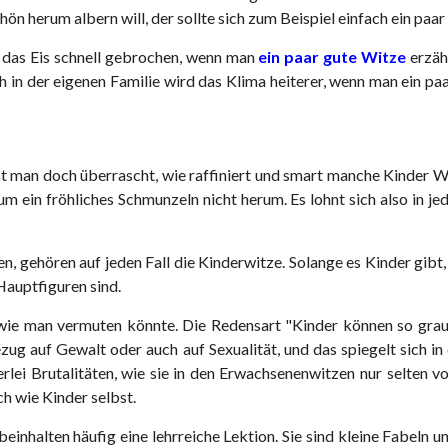
ön herum albern will, der sollte sich zum Beispiel einfach ein paa
t das Eis schnell gebrochen, wenn man
ein paar gute Witze
erzäh
in der eigenen Familie wird das Klima heiterer, wenn man ein paar
st man doch überrascht, wie raffiniert und smart manche Kinder Wi
 ein fröhliches Schmunzeln nicht herum. Es lohnt sich also in jed
 gehören auf jeden Fall die Kinderwitze. Solange es Kinder gibt,
Hauptfiguren sind.
, wie man vermuten könnte. Die Redensart "Kinder können so gra
Bezug auf Gewalt oder auch auf Sexualität, und das spiegelt sich i
llerlei Brutalitäten, wie sie in den Erwachsenenwitzen nur selte
ch wie Kinder selbst.
beinhalten häufig eine lehrreiche Lektion. Sie sind kleine Fabel