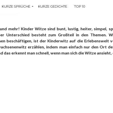
KURZE SPRÜCHE
KURZE GEDICHTE
TOP 10
che
d mehr! Kinder Witze sind bunt, lustig, heiter, simpel, sp
 Der Unterschied besteht zum Großteil in den Themen. W
nen beschäftigen, ist der Kinderwitz auf die Erlebenswelt
Erwachsenenwitz erzählen, indem man einfach nur den Ort 
 das erkennt man schnell, wenn man sich die Witze ansieht, d