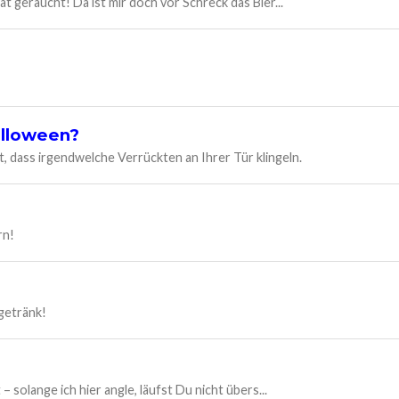
at geraucht! Da ist mir doch vor Schreck das Bier...
alloween?
, dass irgendwelche Verrückten an Ihrer Tür klingeln.
rn!
igetränk!
– solange ich hier angle, läufst Du nicht übers...