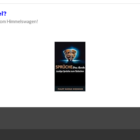
l?
 vom Himmelswagen!