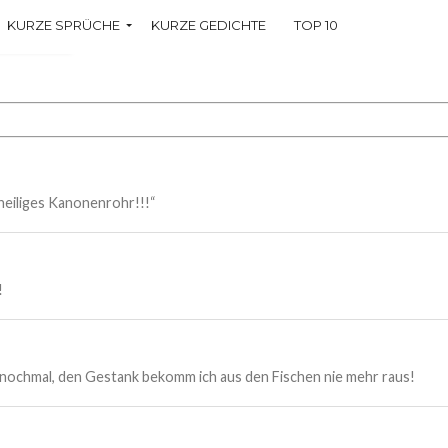
KURZE SPRÜCHE
KURZE GEDICHTE
TOP 10
che
heiliges Kanonenrohr!!!“
!
 nochmal, den Gestank bekomm ich aus den Fischen nie mehr raus!