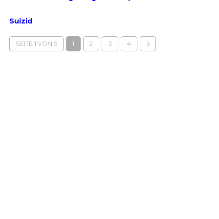
Suizid
SEITE 1 VON 5
1
2
3
4
5