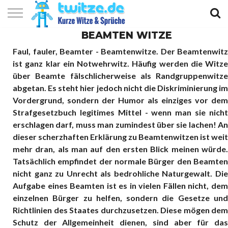
BEAMTEN WITZE
KURZE
KURZE
KURZE
TOP
Faul, fauler, Beamter - Beamtenwitze. Der Beamtenwitz
WITZE
SPRÜCHE
GEDICHTE
10
ist ganz klar ein Notwehrwitz. Häufig werden die Witze
über Beamte fälschlicherweise als Randgruppenwitze
abgetan. Es steht hier jedoch nicht die Diskriminierung im
Vordergrund, sondern der Humor als einziges vor dem
Strafgesetzbuch legitimes Mittel - wenn man sie nicht
erschlagen darf, muss man zumindest über sie lachen! An
dieser scherzhaften Erklärung zu Beamtenwitzen ist weit
mehr dran, als man auf den ersten Blick meinen würde.
Tatsächlich empfindet der normale Bürger den Beamten
nicht ganz zu Unrecht als bedrohliche Naturgewalt. Die
Aufgabe eines Beamten ist es in vielen Fällen nicht, dem
einzelnen Bürger zu helfen, sondern die Gesetze und
Richtlinien des Staates durchzusetzen. Diese mögen dem
Schutz der Allgemeinheit dienen, sind aber für das