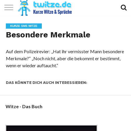
KURZE
KURZE
KURZE
TOP
KURZE SMS WITZE
WITZE
SPRÜCHE
GEDICHTE
10
Besondere Merkmale
Auf dem Polizeirevier: „Hat ihr vermisster Mann besondere
Merkmale?“ „Noch nicht, aber die bekommt er bestimmt,
wenn er wieder auftaucht.“
DAS KÖNNTE DICH AUCH INTERESSIEREN:
Witze - Das Buch