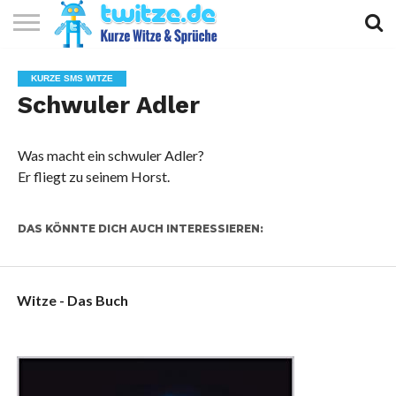
KURZE
KURZE
KURZE
TOP
KURZE SMS WITZE
WITZE
SPRÜCHE
GEDICHTE
10
Schwuler Adler
Was macht ein schwuler Adler?
Er fliegt zu seinem Horst.
DAS KÖNNTE DICH AUCH INTERESSIEREN:
Witze - Das Buch