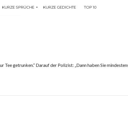
KURZE SPRÜCHE
KURZE GEDICHTE
TOP 10
che
ur Tee getrunken.“ Darauf der Polizist: „Dann haben Sie mindestens