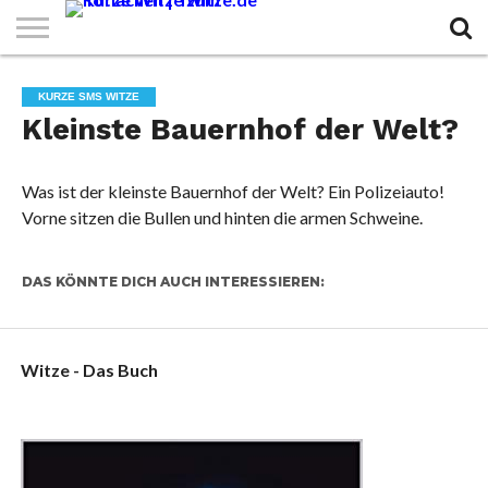
KURZE
KURZE
KURZE
TOP
KURZE SMS WITZE
WITZE
SPRÜCHE
GEDICHTE
10
Kleinste Bauernhof der Welt?
Was ist der kleinste Bauernhof der Welt? Ein Polizeiauto!
Vorne sitzen die Bullen und hinten die armen Schweine.
DAS KÖNNTE DICH AUCH INTERESSIEREN:
Witze - Das Buch