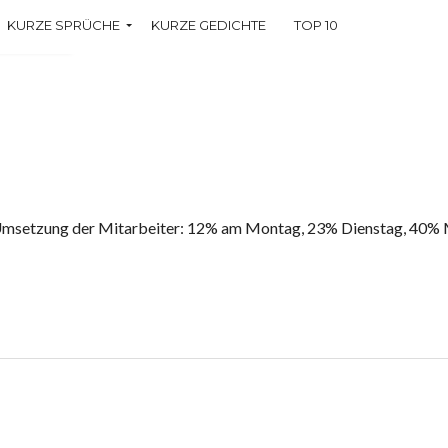
KURZE SPRÜCHE
KURZE GEDICHTE
TOP 10
che
Umsetzung der Mitarbeiter: 12% am Montag, 23% Dienstag, 40% 