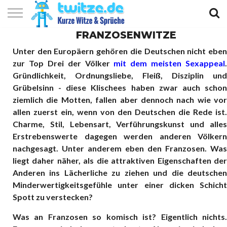
FRANZOSENWITZE
KURZE
KURZE
KURZE
TOP
Unter den Europäern gehören die Deutschen nicht eben
WITZE
SPRÜCHE
GEDICHTE
10
zur Top Drei der Völker
mit dem meisten Sexappeal
.
Gründlichkeit, Ordnungsliebe, Fleiß, Disziplin und
Grübelsinn - diese Klischees haben zwar auch schon
ziemlich die Motten, fallen aber dennoch nach wie vor
allen zuerst ein, wenn von den Deutschen die Rede ist.
Charme, Stil, Lebensart, Verführungskunst und alles
Erstrebenswerte dagegen werden anderen Völkern
nachgesagt. Unter anderem eben den Franzosen. Was
liegt daher näher, als die attraktiven Eigenschaften der
Anderen ins Lächerliche zu ziehen und die deutschen
Minderwertigkeitsgefühle unter einer dicken Schicht
Spott zu verstecken?
Was an Franzosen so komisch ist? Eigentlich nichts.