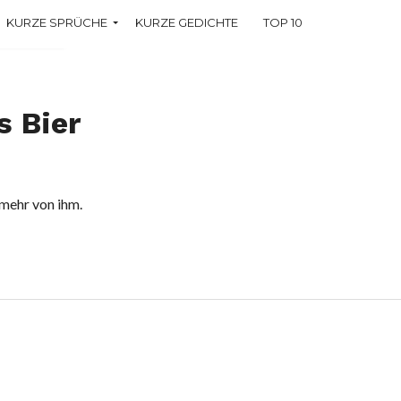
KURZE SPRÜCHE
KURZE GEDICHTE
TOP 10
che
s Bier
 mehr von ihm.