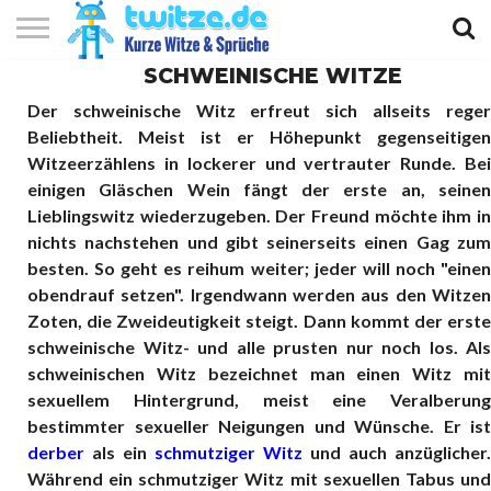
SCHWEINISCHE WITZE
KURZE
KURZE
KURZE
TOP
Der schweinische Witz erfreut sich allseits reger
WITZE
SPRÜCHE
GEDICHTE
10
Beliebtheit. Meist ist er Höhepunkt gegenseitigen
Witzeerzählens in lockerer und vertrauter Runde. Bei
einigen Gläschen Wein fängt der erste an, seinen
Lieblingswitz wiederzugeben. Der Freund möchte ihm in
nichts nachstehen und gibt seinerseits einen Gag zum
besten. So geht es reihum weiter; jeder will noch "einen
obendrauf setzen". Irgendwann werden aus den Witzen
Zoten, die Zweideutigkeit steigt. Dann kommt der erste
schweinische Witz- und alle prusten nur noch los. Als
schweinischen Witz bezeichnet man einen Witz mit
sexuellem Hintergrund, meist eine Veralberung
bestimmter sexueller Neigungen und Wünsche. Er ist
derber
als ein
schmutziger Witz
und auch anzüglicher.
Während ein schmutziger Witz mit sexuellen Tabus und